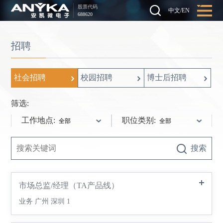
股票代码
中文
/
EN
688620
招聘
社会招聘
校园招聘
博士后招聘
筛选:
工作地点:
职位类别:
搜索
市场总监/经理（TA产品线）
业务
广州 深圳
1