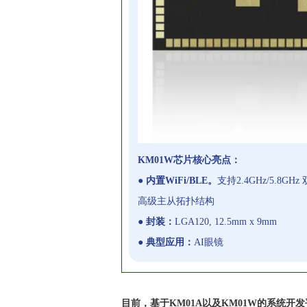
KM01W芯片核心亮点：
● 内置WiFi/BLE。
支持2.4GHz/5.8GHz
高级主从
拓扑结构
● 封装：
LGA120, 12.5
mm x 9mm
● 典型应用：
AI眼镜
目前，基于KM01A以及KM01W的系统