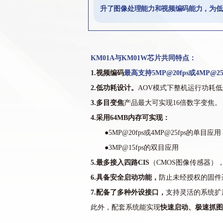
升了图像处理能力和视频编码能力，为低
KM01A与KM01W芯片共同特点：
1.视频编码
最高支持
5MP@20fps
或
4
MP@2
2.低功耗设计。
AOV模式下整机运行功耗低
3.多目变焦
产品最大可实现16倍数字变焦。
4.采用64MB内存可实现：
●5MP@20fps或4MP@25fps的单目应用
●3MP@15fps的双目应用
5.最多接入四路CIS
（
CMOS图像传感器
）
6.具备安全启动功能，
防止未经授权的固件
7.配备了多种外设接口，
支持灵活的系统扩
此外，配套系统能实现
快速启动、极速抓图